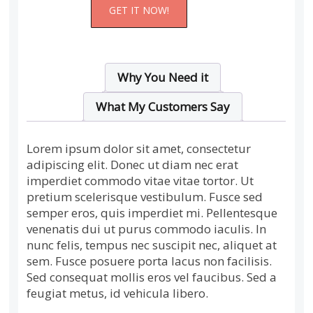
ebook:
GET IT NOW!
how
to
build
a
coaching
business
Menge
Why You Need it
What My Customers Say
Lorem ipsum dolor sit amet, consectetur
adipiscing elit. Donec ut diam nec erat
imperdiet commodo vitae vitae tortor. Ut
pretium scelerisque vestibulum. Fusce sed
semper eros, quis imperdiet mi. Pellentesque
venenatis dui ut purus commodo iaculis. In
nunc felis, tempus nec suscipit nec, aliquet at
sem. Fusce posuere porta lacus non facilisis.
Sed consequat mollis eros vel faucibus. Sed a
feugiat metus, id vehicula libero.