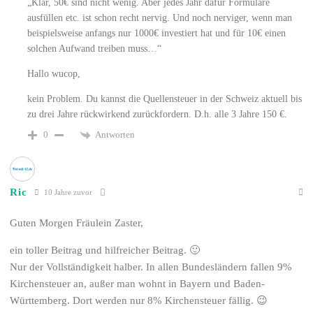
„Klar, 50€ sind nicht wenig. Aber jedes Jahr dafür Formulare
ausfüllen etc. ist schon recht nervig. Und noch nerviger, wenn man
beispielsweise anfangs nur 1000€ investiert hat und für 10€ einen
solchen Aufwand treiben muss…“
Hallo wucop,
kein Problem. Du kannst die Quellensteuer in der Schweiz aktuell bis
zu drei Jahre rückwirkend zurückfordern. D.h. alle 3 Jahre 150 €.
Antworten
0
Ric
10 Jahre zuvor
Guten Morgen Fräulein Zaster,
ein toller Beitrag und hilfreicher Beitrag. 🙂
Nur der Vollständigkeit halber. In allen Bundesländern fallen 9%
Kirchensteuer an, außer man wohnt in Bayern und Baden-
Württemberg. Dort werden nur 8% Kirchensteuer fällig. 😉