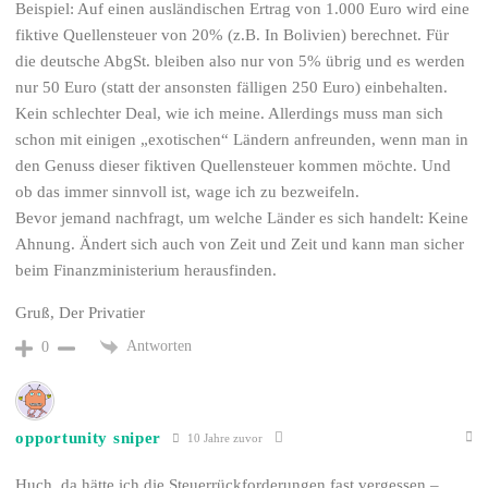
Beispiel: Auf einen ausländischen Ertrag von 1.000 Euro wird eine
fiktive Quellensteuer von 20% (z.B. In Bolivien) berechnet. Für
die deutsche AbgSt. bleiben also nur von 5% übrig und es werden
nur 50 Euro (statt der ansonsten fälligen 250 Euro) einbehalten.
Kein schlechter Deal, wie ich meine. Allerdings muss man sich
schon mit einigen „exotischen“ Ländern anfreunden, wenn man in
den Genuss dieser fiktiven Quellensteuer kommen möchte. Und
ob das immer sinnvoll ist, wage ich zu bezweifeln.
Bevor jemand nachfragt, um welche Länder es sich handelt: Keine
Ahnung. Ändert sich auch von Zeit und Zeit und kann man sicher
beim Finanzministerium herausfinden.
Gruß, Der Privatier
Antworten
0
opportunity sniper
10 Jahre zuvor
Huch, da hätte ich die Steuerrückforderungen fast vergessen –