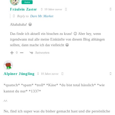
Autor
Fräulein Zaster
10 Jahre zuvor
Reply to
Dare Mr. Market
Ahahahaha! 😀
Das finde ich aktuell ein bisschen zu krass! 😉 Aber hey, wenn
irgendwann mal alle meine Einkünfte von diesem Blog abhängen
sollten, dann mache ich das vielleicht 😀
Antworten
0
Alpiner Jüngling
10 Jahre zuvor
*quatsch* *spam* *troll* *Käse* *du bist total hässlich* *wie
kannst du nur* *1337*
^^
Ne, find ich super was du bisher gemacht hast und die persönliche